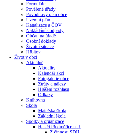
Formuláře
Pověřené úřady
Povodňový plán obce
Územní plán
Kanalizace a ČOV
Nakládání s odpady
Občan na úřadě
Osobní doklady
Životní situace
Hřbitov
Život v obci
Aktuálně
Aktuality
Kalendář akcí
Fotogalerie obce
Ztráty a nálezy
Hlášení rozhlasu
Odkazy
Knihovna
Škola
Mateřská škola
Základní škola
Spolky a organizace
Hasiči Předměřice n. J.
Z činnosti SDH