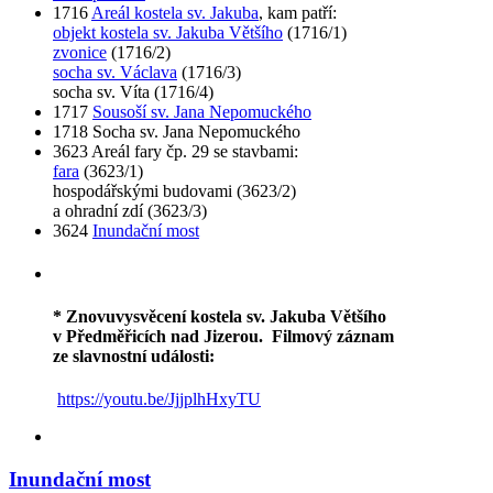
1716
Areál kostela sv. Jakuba
, kam patří:
objekt kostela sv. Jakuba Většího
(1716/1)
zvonice
(1716/2)
socha sv. Václava
(1716/3)
socha sv. Víta (1716/4)
1717
Sousoší sv. Jana Nepomuckého
1718 Socha sv. Jana Nepomuckého
3623 Areál fary čp. 29 se stavbami:
fara
(3623/1)
hospodářskými budovami (3623/2)
a ohradní zdí (3623/3)
3624
Inundační most
* Znovuvysvěcení kostela sv. Jakuba Většího
v Předměřicích nad Jizerou.
Filmový záznam
ze slavnostní události:
https://youtu.be/JjjplhHxyTU
Inundační most