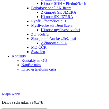
Historie SDH v Předměřicích
Fotbalový oddíl SK Jizera
Z činnosti SK JIZERA
Historie SK JIZERA
Rybáři Předměřice n. J.
Myslivecké sdružení Jizera
Historie myslivosti v obci
ZO včelařů
Sbor pro občanské záležitosti
Z činnosti SPOZ
MO ČČK
Svaz žen
Kontakty
Kontakty na OÚ
Napište nám
Krizová telefonní čísla
Mapa webu
Datová schránka: va4bx7b