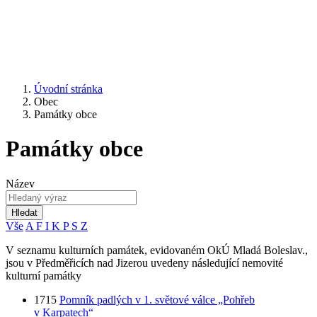
Úvodní stránka
Obec
Památky obce
Památky obce
Název
Hledat
Vše
A
F
I
K
P
S
Z
V seznamu kulturních památek, evidovaném OkÚ Mladá Boleslav.,
jsou v Předměřicích nad Jizerou uvedeny následující nemovité
kulturní památky
1715
Pomník padlých v 1. světové válce „Pohřeb
v Karpatech“