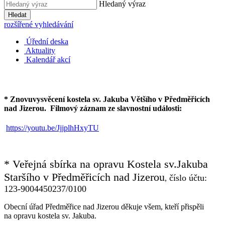
Hledaný výraz
Hledat
rozšířené vyhledávání
Úřední deska
Aktuality
Kalendář akcí
* Znovuvysvěcení kostela sv. Jakuba Většího v Předměřicích
nad Jizerou.
Filmový záznam ze slavnostní události:
https://youtu.be/JjjplhHxyTU
* Veřejná sbírka na opravu Kostela sv.Jakuba
Staršího v Předměřicích nad Jizerou
číslo účtu:
,
123-9004450237/0100
Obecní úřad Předměřice nad Jizerou děkuje všem, kteří přispěli
na opravu kostela sv. Jakuba.