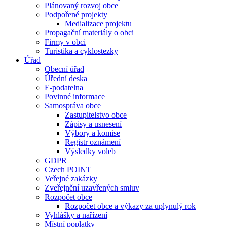
Plánovaný rozvoj obce
Podpořené projekty
Medializace projektu
Propagační materiály o obci
Firmy v obci
Turistika a cyklostezky
Úřad
Obecní úřad
Úřední deska
E-podatelna
Povinné informace
Samospráva obce
Zastupitelstvo obce
Zápisy a usnesení
Výbory a komise
Registr oznámení
Výsledky voleb
GDPR
Czech POINT
Veřejné zakázky
Zveřejnění uzavřených smluv
Rozpočet obce
Rozpočet obce a výkazy za uplynulý rok
Vyhlášky a nařízení
Místní poplatky