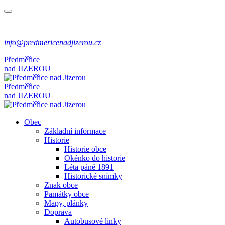
info@predmericenadjizerou.cz
Předměřice
nad
JIZEROU
Předměřice
nad
JIZEROU
Obec
Základní informace
Historie
Historie obce
Okénko do historie
Léta páně 1891
Historické snímky
Znak obce
Památky obce
Mapy, plánky
Doprava
Autobusové linky