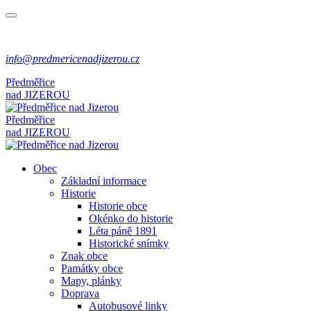
info@predmericenadjizerou.cz
Předměřice
nad
JIZEROU
Předměřice
nad
JIZEROU
Obec
Základní informace
Historie
Historie obce
Okénko do historie
Léta páně 1891
Historické snímky
Znak obce
Památky obce
Mapy, plánky
Doprava
Autobusové linky