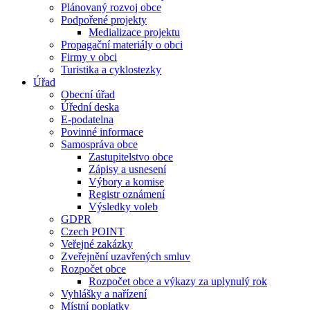
Plánovaný rozvoj obce
Podpořené projekty
Medializace projektu
Propagační materiály o obci
Firmy v obci
Turistika a cyklostezky
Úřad
Obecní úřad
Úřední deska
E-podatelna
Povinné informace
Samospráva obce
Zastupitelstvo obce
Zápisy a usnesení
Výbory a komise
Registr oznámení
Výsledky voleb
GDPR
Czech POINT
Veřejné zakázky
Zveřejnění uzavřených smluv
Rozpočet obce
Rozpočet obce a výkazy za uplynulý rok
Vyhlášky a nařízení
Místní poplatky