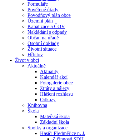
Formuláře
Pověřené úřady
Povodňový plán obce
Územní plán
Kanalizace a ČOV
Nakládání s odpady
Občan na úřadě
Osobní doklady
Životní situace
Hřbitov
Život v obci
Aktuálně
Aktuality
Kalendář akcí
Fotogalerie obce
Ztráty a nálezy
Hlášení rozhlasu
Odkazy
Knihovna
Škola
Mateřská škola
Základní škola
Spolky a organizace
Hasiči Předměřice n. J.
Z činnosti SDH