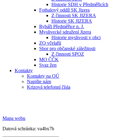
Historie SDH v Předměřicích
Fotbalový oddíl SK Jizera
Z činnosti SK JIZERA
Historie SK JIZERA
Rybáři Předměřice n. J.
Myslivecké sdružení Jizera
Historie myslivosti v obci
ZO včelařů
Sbor pro občanské záležitosti
Z činnosti SPOZ
MO ČČK
Svaz žen
Kontakty
Kontakty na OÚ
Napište nám
Krizová telefonní čísla
Mapa webu
Datová schránka: va4bx7b