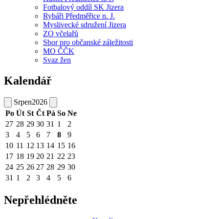
Fotbalový oddíl SK Jizera
Rybáři Předměřice n. J.
Myslivecké sdružení Jizera
ZO včelařů
Sbor pro občanské záležitosti
MO ČČK
Svaz žen
Kalendář
Srpen
2026
Po
Út
St
Čt
Pá
So
Ne
27
28
29
30
31
1
2
3
4
5
6
7
8
9
10
11
12
13
14
15
16
17
18
19
20
21
22
23
24
25
26
27
28
29
30
31
1
2
3
4
5
6
Nepřehlédněte