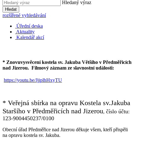
Hledaný výraz
Hledat
rozšířené vyhledávání
Úřední deska
Aktuality
Kalendář akcí
* Znovuvysvěcení kostela sv. Jakuba Většího v Předměřicích
nad Jizerou.
Filmový záznam ze slavnostní události:
https://youtu.be/JjjplhHxyTU
* Veřejná sbírka na opravu Kostela sv.Jakuba
Staršího v Předměřicích nad Jizerou
číslo účtu:
,
123-9004450237/0100
Obecní úřad Předměřice nad Jizerou děkuje všem, kteří přispěli
na opravu kostela sv. Jakuba.