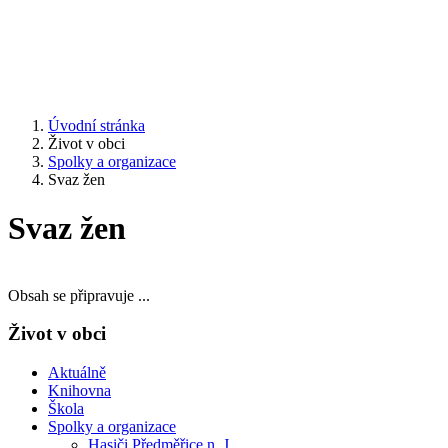
Úvodní stránka
Život v obci
Spolky a organizace
Svaz žen
Svaz žen
Obsah se připravuje ...
Život v obci
Aktuálně
Knihovna
Škola
Spolky a organizace
Hasiči Předměřice n. J.