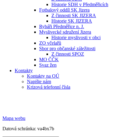
Historie SDH v Předměřicích
Fotbalový oddíl SK Jizera
Z činnosti SK JIZERA
Historie SK JIZERA
Rybáři Předměřice n. J.
Myslivecké sdružení Jizera
Historie myslivosti v obci
ZO včelařů
Sbor pro občanské záležitosti
Z činnosti SPOZ
MO ČČK
Svaz žen
Kontakty
Kontakty na OÚ
Napište nám
Krizová telefonní čísla
Mapa webu
Datová schránka: va4bx7b