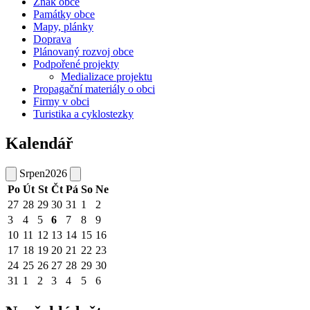
Znak obce
Památky obce
Mapy, plánky
Doprava
Plánovaný rozvoj obce
Podpořené projekty
Medializace projektu
Propagační materiály o obci
Firmy v obci
Turistika a cyklostezky
Kalendář
Srpen
2026
Po
Út
St
Čt
Pá
So
Ne
27
28
29
30
31
1
2
3
4
5
6
7
8
9
10
11
12
13
14
15
16
17
18
19
20
21
22
23
24
25
26
27
28
29
30
31
1
2
3
4
5
6