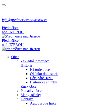
info@predmericenadjizerou.cz
Předměřice
nad
JIZEROU
Předměřice
nad
JIZEROU
Obec
Základní informace
Historie
Historie obce
Okénko do historie
Léta páně 1891
Historické snímky
Znak obce
Památky obce
Mapy, plánky
Doprava
Autobusové linky