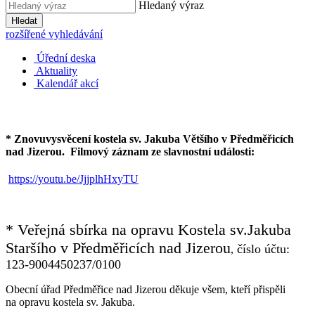
Hledaný výraz
Hledat
rozšířené vyhledávání
Úřední deska
Aktuality
Kalendář akcí
* Znovuvysvěcení kostela sv. Jakuba Většího v Předměřicích
nad Jizerou.
Filmový záznam ze slavnostní události:
https://youtu.be/JjjplhHxyTU
* Veřejná sbírka na opravu Kostela sv.Jakuba
Staršího v Předměřicích nad Jizerou
číslo účtu:
,
123-9004450237/0100
Obecní úřad Předměřice nad Jizerou děkuje všem, kteří přispěli
na opravu kostela sv. Jakuba.