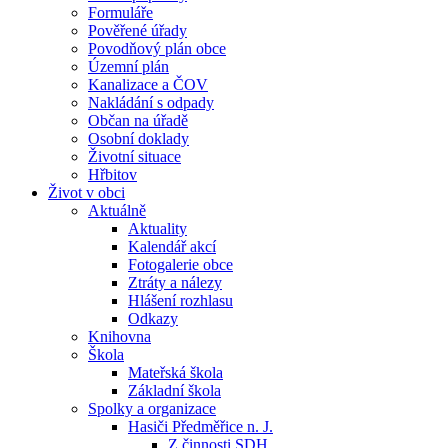
Formuláře
Pověřené úřady
Povodňový plán obce
Územní plán
Kanalizace a ČOV
Nakládání s odpady
Občan na úřadě
Osobní doklady
Životní situace
Hřbitov
Život v obci
Aktuálně
Aktuality
Kalendář akcí
Fotogalerie obce
Ztráty a nálezy
Hlášení rozhlasu
Odkazy
Knihovna
Škola
Mateřská škola
Základní škola
Spolky a organizace
Hasiči Předměřice n. J.
Z činnosti SDH