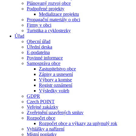
Plánovaný rozvoj obce
Podpořené projekty
Medializace projektu
Propagační materiály o obci
Firmy v obci
Turistika a cyklostezky
Úřad
Obecní úřad
Úřední deska
E-podatelna
Povinné informace
Samospráva obce
Zastupitelstvo obce
Zápisy a usnesení
Výbory a komise
Registr oznámení
Výsledky voleb
GDPR
Czech POINT
Veřejné zakázky
Zveřejnění uzavřených smluv
Rozpočet obce
Rozpočet obce a výkazy za uplynulý rok
Vyhlášky a nařízení
Místní poplatky