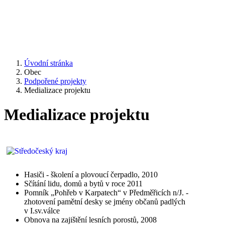
Úvodní stránka
Obec
Podpořené projekty
Medializace projektu
Medializace projektu
Hasiči - školení a plovoucí čerpadlo, 2010
Sčítání lidu, domů a bytů v roce 2011
Pomník „Pohřeb v Karpatech“ v Předměřicích n/J. -
zhotovení pamětní desky se jmény občanů padlých
v I.sv.válce
Obnova na zajištění lesních porostů, 2008