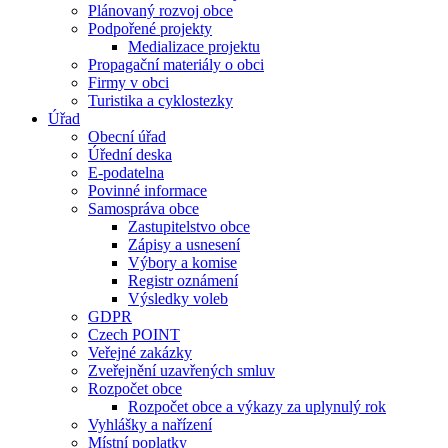
Plánovaný rozvoj obce
Podpořené projekty
Medializace projektu
Propagační materiály o obci
Firmy v obci
Turistika a cyklostezky
Úřad
Obecní úřad
Úřední deska
E-podatelna
Povinné informace
Samospráva obce
Zastupitelstvo obce
Zápisy a usnesení
Výbory a komise
Registr oznámení
Výsledky voleb
GDPR
Czech POINT
Veřejné zakázky
Zveřejnění uzavřených smluv
Rozpočet obce
Rozpočet obce a výkazy za uplynulý rok
Vyhlášky a nařízení
Místní poplatky