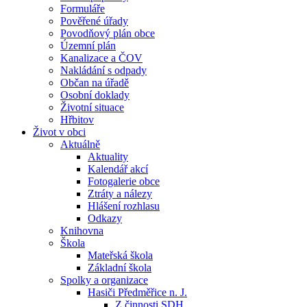
Formuláře
Pověřené úřady
Povodňový plán obce
Územní plán
Kanalizace a ČOV
Nakládání s odpady
Občan na úřadě
Osobní doklady
Životní situace
Hřbitov
Život v obci
Aktuálně
Aktuality
Kalendář akcí
Fotogalerie obce
Ztráty a nálezy
Hlášení rozhlasu
Odkazy
Knihovna
Škola
Mateřská škola
Základní škola
Spolky a organizace
Hasiči Předměřice n. J.
Z činnosti SDH