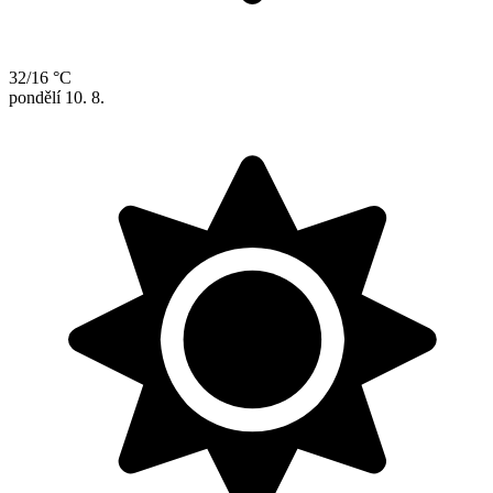
32/16 °C
pondělí
10. 8.