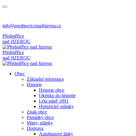
info@predmericenadjizerou.cz
Předměřice
nad
JIZEROU
Předměřice
nad
JIZEROU
Obec
Základní informace
Historie
Historie obce
Okénko do historie
Léta páně 1891
Historické snímky
Znak obce
Památky obce
Mapy, plánky
Doprava
Autobusové linky