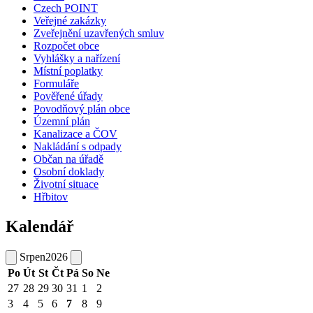
Czech POINT
Veřejné zakázky
Zveřejnění uzavřených smluv
Rozpočet obce
Vyhlášky a nařízení
Místní poplatky
Formuláře
Pověřené úřady
Povodňový plán obce
Územní plán
Kanalizace a ČOV
Nakládání s odpady
Občan na úřadě
Osobní doklady
Životní situace
Hřbitov
Kalendář
Srpen
2026
Po
Út
St
Čt
Pá
So
Ne
27
28
29
30
31
1
2
3
4
5
6
7
8
9