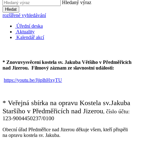
Hledaný výraz
Hledat
rozšířené vyhledávání
Úřední deska
Aktuality
Kalendář akcí
* Znovuvysvěcení kostela sv. Jakuba Většího v Předměřicích
nad Jizerou.
Filmový záznam ze slavnostní události:
https://youtu.be/JjjplhHxyTU
* Veřejná sbírka na opravu Kostela sv.Jakuba
Staršího v Předměřicích nad Jizerou
číslo účtu:
,
123-9004450237/0100
Obecní úřad Předměřice nad Jizerou děkuje všem, kteří přispěli
na opravu kostela sv. Jakuba.