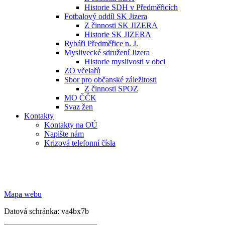
Historie SDH v Předměřicích
Fotbalový oddíl SK Jizera
Z činnosti SK JIZERA
Historie SK JIZERA
Rybáři Předměřice n. J.
Myslivecké sdružení Jizera
Historie myslivosti v obci
ZO včelařů
Sbor pro občanské záležitosti
Z činnosti SPOZ
MO ČČK
Svaz žen
Kontakty
Kontakty na OÚ
Napište nám
Krizová telefonní čísla
Mapa webu
Datová schránka: va4bx7b