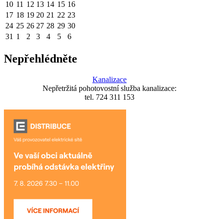
10
11
12
13
14
15
16
17
18
19
20
21
22
23
24
25
26
27
28
29
30
31
1
2
3
4
5
6
Nepřehlédněte
Kanalizace
Nepřetržitá pohotovostní služba kanalizace:
tel. 724 311 153