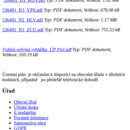
536491_O1_KOV.pdf
Typ: PDF dokument, Velikost: 1.92 MB
536491_N3_VPS.pdf
Typ: PDF dokument, Velikost: 678.08 kB
536491_N2_HLV.pdf
Typ: PDF dokument, Velikost: 1.17 MB
536491_N1_ZCU.pdf
Typ: PDF dokument, Velikost: 755.53 kB
Vydání-veřejná vyhláška_ÚP PnJ.pdf
Typ: PDF dokument,
Velikost: 169.19 kB
Územní plán je občanům k dispozici na obecním úřadu v úředních
hodinách, případně po předešlé telefonické dohodě.
Úřad
Obecní úřad
Úřední deska
E-podatelna
Povinné informace
Samospráva obce
GDPR