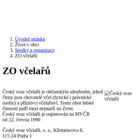
Úvodní stránka
Život v obci
Spolky a organizace
ZO včelařů
ZO včelařů
Český svaz včelařů je občanským sdružením, jehož
členy jsou chovatelé včel (fyzické i právnické
osoby) a příznivci včelařství. Tento obor lidské
činnosti patří mezi nejstarší na Zemi.
Český svaz včelařů je registrován na MVČR
od 22. června 1990
Český svaz včelařů, o. s., Křemencova 8,
115 24 Praha 1