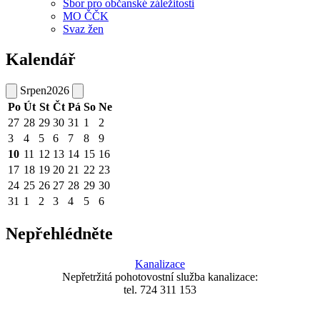
Sbor pro občanské záležitosti
MO ČČK
Svaz žen
Kalendář
Srpen
2026
Po
Út
St
Čt
Pá
So
Ne
27
28
29
30
31
1
2
3
4
5
6
7
8
9
10
11
12
13
14
15
16
17
18
19
20
21
22
23
24
25
26
27
28
29
30
31
1
2
3
4
5
6
Nepřehlédněte
Kanalizace
Nepřetržitá pohotovostní služba kanalizace:
tel. 724 311 153