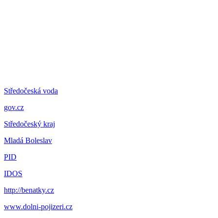
Středočeská voda
gov.cz
Středočeský kraj
Mladá Boleslav
PID
IDOS
http://benatky.cz
www.dolni-pojizeri.cz