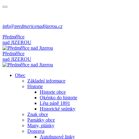
info@predmericenadjizerou.cz
Předměřice
nad
JIZEROU
Předměřice
nad
JIZEROU
Obec
Základní informace
Historie
Historie obce
Okénko do historie
Léta páně 1891
Historické snímky
Znak obce
Památky obce
Mapy, plánky
Doprava
Autobusové linky