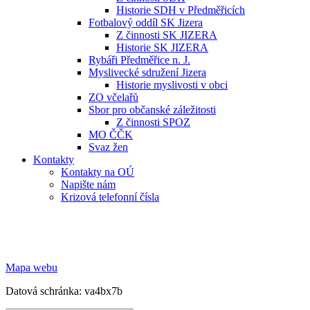
Historie SDH v Předměřicích
Fotbalový oddíl SK Jizera
Z činnosti SK JIZERA
Historie SK JIZERA
Rybáři Předměřice n. J.
Myslivecké sdružení Jizera
Historie myslivosti v obci
ZO včelařů
Sbor pro občanské záležitosti
Z činnosti SPOZ
MO ČČK
Svaz žen
Kontakty
Kontakty na OÚ
Napište nám
Krizová telefonní čísla
Mapa webu
Datová schránka: va4bx7b