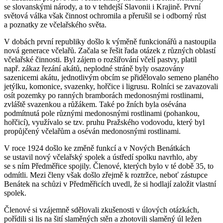
se slovanskými národy, a to v tehdejší Slavonii i Krajině. První
světová válka však činnost ochromila a přerušil se i odborný růst
a poznatky ze včelařského světa.
V dobách první republiky došlo k výměně funkcionářů a nastoupila
nová generace včelařů. Začala se řešit řada otázek z různých oblastí
včelařské činnosti. Byl zájem o rozšiřování včelí pastvy, platil
např. zákaz řezání akátů, neplodné stráně byly osazovány
sazenicemi akátu, jednotlivým obcím se přidělovalo semeno planého
jetýlku, komonice, svazenky, hořčice i ligrusu. Rolníci se zavazovali
osít pozemky po ranných bramborách medonosnými rostlinami,
zvláště svazenkou a růžákem. Také po žních byla osévána
podmítnutá pole různými medonosnými rostlinami (pohankou,
hořčicí), využívalo se tzv. pruhu Pražského vodovodu, který byl
propůjčený včelařům a oséván medonosnými rostlinami.
V roce 1924 došlo ke změně funkcí a v Nových Benátkách
se ustavil nový včelařský spolek a ústředí spolku navrhlo, aby
se s ním Předměřice spojily. Členové, kterých bylo v té době 35, to
odmítli. Mezi členy však došlo zřejmě k roztržce, neboť zástupce
Benátek na schůzi v Předměřicích uvedl, že si hodlají založit vlastní
spolek.
Členové si vzájemně sdělovali zkušenosti v úlových otázkách,
pořídili si lis na šití slaměných stěn a zhotovili slaměný úl ležen