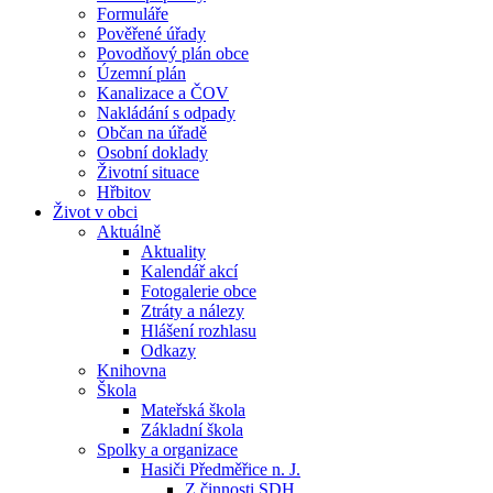
Formuláře
Pověřené úřady
Povodňový plán obce
Územní plán
Kanalizace a ČOV
Nakládání s odpady
Občan na úřadě
Osobní doklady
Životní situace
Hřbitov
Život v obci
Aktuálně
Aktuality
Kalendář akcí
Fotogalerie obce
Ztráty a nálezy
Hlášení rozhlasu
Odkazy
Knihovna
Škola
Mateřská škola
Základní škola
Spolky a organizace
Hasiči Předměřice n. J.
Z činnosti SDH