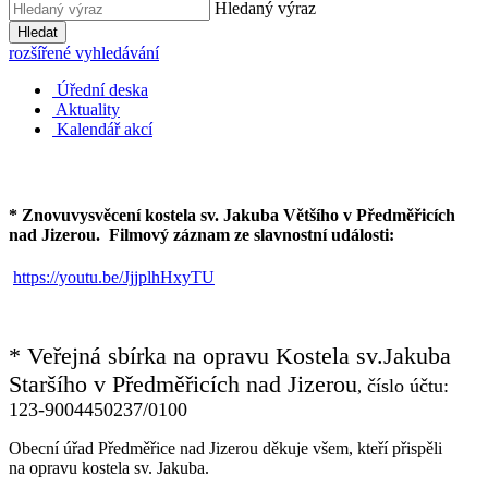
Hledaný výraz
Hledat
rozšířené vyhledávání
Úřední deska
Aktuality
Kalendář akcí
* Znovuvysvěcení kostela sv. Jakuba Většího v Předměřicích
nad Jizerou.
Filmový záznam ze slavnostní události:
https://youtu.be/JjjplhHxyTU
* Veřejná sbírka na opravu Kostela sv.Jakuba
Staršího v Předměřicích nad Jizerou
číslo účtu:
,
123-9004450237/0100
Obecní úřad Předměřice nad Jizerou děkuje všem, kteří přispěli
na opravu kostela sv. Jakuba.