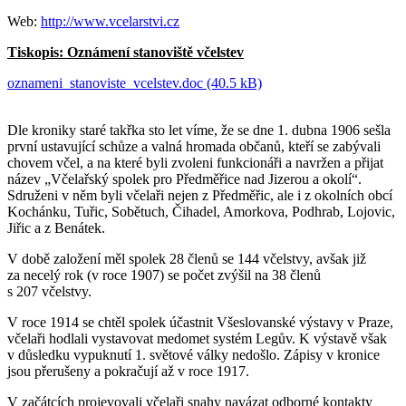
Web:
http://www.vcelarstvi.cz
Tiskopis: Oznámení stanoviště včelstev
oznameni_stanoviste_vcelstev.doc (40.5 kB)
Dle kroniky staré takřka sto let víme, že se dne 1. dubna 1906 sešla
první ustavující schůze a valná hromada občanů, kteří se zabývali
chovem včel, a na které byli zvoleni funkcionáři a navržen a přijat
název „Včelařský spolek pro Předměřice nad Jizerou a okolí“.
Sdruženi v něm byli včelaři nejen z Předměřic, ale i z okolních obcí
Kochánku, Tuřic, Sobětuch, Čihadel, Amorkova, Podhrab, Lojovic,
Jiřic a z Benátek.
V době založení měl spolek 28 členů se 144 včelstvy, avšak již
za necelý rok (v roce 1907) se počet zvýšil na 38 členů
s 207 včelstvy.
V roce 1914 se chtěl spolek účastnit Všeslovanské výstavy v Praze,
včelaři hodlali vystavovat medomet systém Legův. K výstavě však
v důsledku vypuknutí 1. světové války nedošlo. Zápisy v kronice
jsou přerušeny a pokračují až v roce 1917.
V začátcích projevovali včelaři snahy navázat odborné kontakty