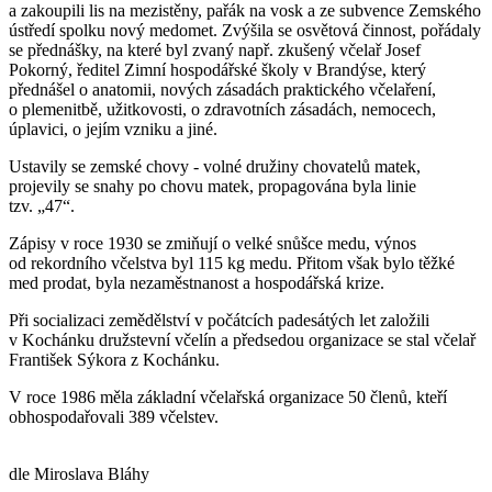
a zakoupili lis na mezistěny, pařák na vosk a ze subvence Zemského
ústředí spolku nový medomet. Zvýšila se osvětová činnost, pořádaly
se přednášky, na které byl zvaný např. zkušený včelař Josef
Pokorný, ředitel Zimní hospodářské školy v Brandýse, který
přednášel o anatomii, nových zásadách praktického včelaření,
o plemenitbě, užitkovosti, o zdravotních zásadách, nemocech,
úplavici, o jejím vzniku a jiné.
Ustavily se zemské chovy - volné družiny chovatelů matek,
projevily se snahy po chovu matek, propagována byla linie
tzv. „47“.
Zápisy v roce 1930 se zmiňují o velké snůšce medu, výnos
od rekordního včelstva byl 115 kg medu. Přitom však bylo těžké
med prodat, byla nezaměstnanost a hospodářská krize.
Při socializaci zemědělství v počátcích padesátých let založili
v Kochánku družstevní včelín a předsedou organizace se stal včelař
František Sýkora z Kochánku.
V roce 1986 měla základní včelařská organizace 50 členů, kteří
obhospodařovali 389 včelstev.
dle Miroslava Bláhy