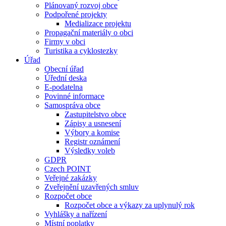
Plánovaný rozvoj obce
Podpořené projekty
Medializace projektu
Propagační materiály o obci
Firmy v obci
Turistika a cyklostezky
Úřad
Obecní úřad
Úřední deska
E-podatelna
Povinné informace
Samospráva obce
Zastupitelstvo obce
Zápisy a usnesení
Výbory a komise
Registr oznámení
Výsledky voleb
GDPR
Czech POINT
Veřejné zakázky
Zveřejnění uzavřených smluv
Rozpočet obce
Rozpočet obce a výkazy za uplynulý rok
Vyhlášky a nařízení
Místní poplatky