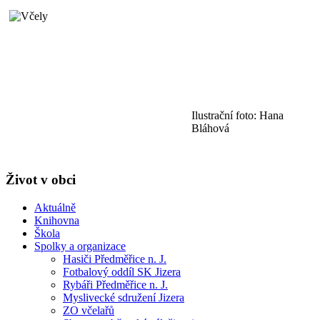
Ilustrační foto: Hana
Bláhová
Život v obci
Aktuálně
Knihovna
Škola
Spolky a organizace
Hasiči Předměřice n. J.
Fotbalový oddíl SK Jizera
Rybáři Předměřice n. J.
Myslivecké sdružení Jizera
ZO včelařů