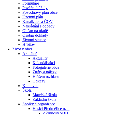
Formuláře
Pověřené úřady
Povodňový plán obce
Územní plán
Kanalizace a ČOV
Nakládání s odpady
Občan na úřadě
Osobní doklady
Životní situace
Hřbitov
Život v obci
Aktuálně
Aktuality
Kalendář akcí
Fotogalerie obce
Ztráty a nálezy
Hlášení rozhlasu
Odkazy
Knihovna
Škola
Mateřská škola
Základní škola
Spolky a organizace
Hasiči Předměřice n. J.
Z činnosti SDH