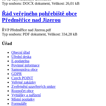
Typ souboru: DOCX dokument, Velikost: 26,01 kB
Řád veřejného pohřebiště obce
Předměřice nad Jizerou
ŘVP Předměřice nad Jizerou.pdf
Typ souboru: PDF dokument, Velikost: 334,28 kB
Úřad
Obecní úřad
Úřední deska
E-podatelna
Povinné informace
Samospráva obce
GDPR
Czech POINT
Veřejné zakázky
Zveřejnění uzavřených smluv
Rozpočet obce
Vyhlášky a nařízení
Místní poplatky
Formuláře