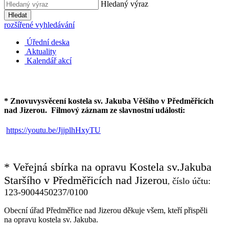
Hledaný výraz
Hledat
rozšířené vyhledávání
Úřední deska
Aktuality
Kalendář akcí
* Znovuvysvěcení kostela sv. Jakuba Většího v Předměřicích
nad Jizerou.
Filmový záznam ze slavnostní události:
https://youtu.be/JjjplhHxyTU
* Veřejná sbírka na opravu Kostela sv.Jakuba
Staršího v Předměřicích nad Jizerou
číslo účtu:
,
123-9004450237/0100
Obecní úřad Předměřice nad Jizerou děkuje všem, kteří přispěli
na opravu kostela sv. Jakuba.