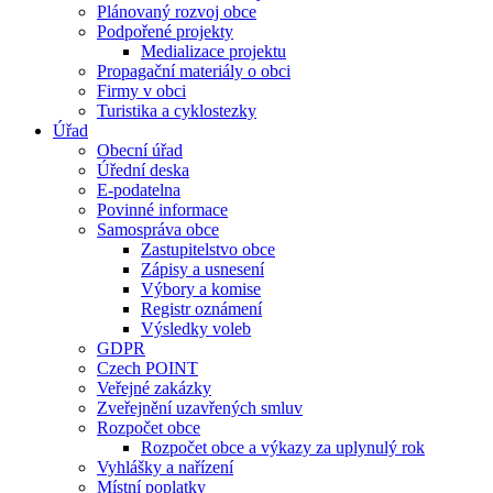
Plánovaný rozvoj obce
Podpořené projekty
Medializace projektu
Propagační materiály o obci
Firmy v obci
Turistika a cyklostezky
Úřad
Obecní úřad
Úřední deska
E-podatelna
Povinné informace
Samospráva obce
Zastupitelstvo obce
Zápisy a usnesení
Výbory a komise
Registr oznámení
Výsledky voleb
GDPR
Czech POINT
Veřejné zakázky
Zveřejnění uzavřených smluv
Rozpočet obce
Rozpočet obce a výkazy za uplynulý rok
Vyhlášky a nařízení
Místní poplatky