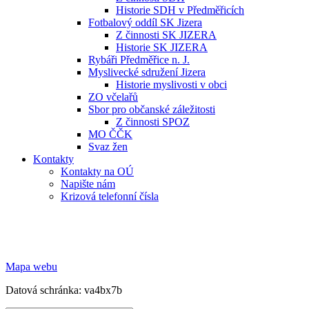
Historie SDH v Předměřicích
Fotbalový oddíl SK Jizera
Z činnosti SK JIZERA
Historie SK JIZERA
Rybáři Předměřice n. J.
Myslivecké sdružení Jizera
Historie myslivosti v obci
ZO včelařů
Sbor pro občanské záležitosti
Z činnosti SPOZ
MO ČČK
Svaz žen
Kontakty
Kontakty na OÚ
Napište nám
Krizová telefonní čísla
Mapa webu
Datová schránka: va4bx7b