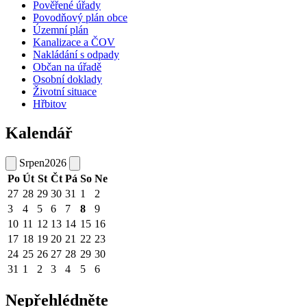
Pověřené úřady
Povodňový plán obce
Územní plán
Kanalizace a ČOV
Nakládání s odpady
Občan na úřadě
Osobní doklady
Životní situace
Hřbitov
Kalendář
Srpen
2026
Po
Út
St
Čt
Pá
So
Ne
27
28
29
30
31
1
2
3
4
5
6
7
8
9
10
11
12
13
14
15
16
17
18
19
20
21
22
23
24
25
26
27
28
29
30
31
1
2
3
4
5
6
Nepřehlédněte