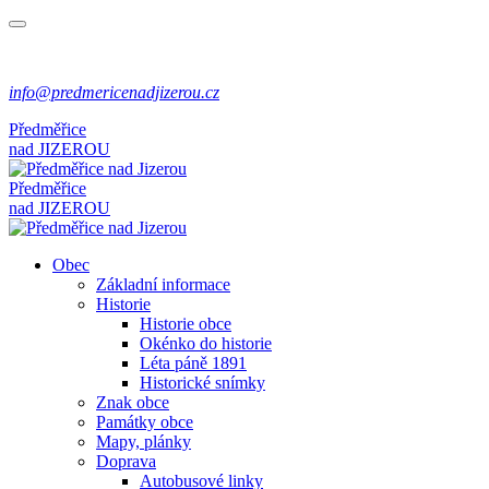
info@predmericenadjizerou.cz
Předměřice
nad
JIZEROU
Předměřice
nad
JIZEROU
Obec
Základní informace
Historie
Historie obce
Okénko do historie
Léta páně 1891
Historické snímky
Znak obce
Památky obce
Mapy, plánky
Doprava
Autobusové linky