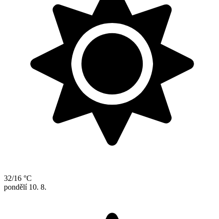
32/16 °C
pondělí
10. 8.