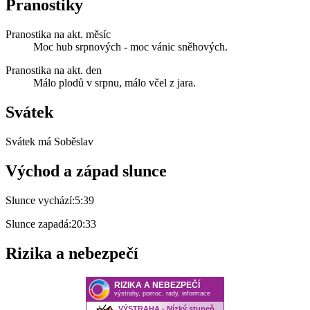
Pranostiky
Pranostika na akt. měsíc
Moc hub srpnových - moc vánic sněhových.
Pranostika na akt. den
Málo plodů v srpnu, málo včel z jara.
Svátek
Svátek má
Soběslav
Východ a západ slunce
Slunce vychází:
5:39
Slunce zapadá:
20:33
Rizika a nebezpečí