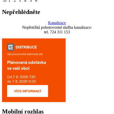
31
1
2
3
4
5
6
Nepřehlédněte
Kanalizace
Nepřetržitá pohotovostní služba kanalizace:
tel. 724 311 153
Mobilní rozhlas