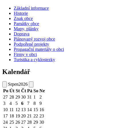
Základní informace
Historie
Znak obce
Památky obce
Mapy, plánky
Doprava
Plánovaný rozvoj obce
Podpořené projekty
Propagační materiály o obci
Firmy v obci
Turistika a cyklostezky
Kalendář
Srpen
2026
Po
Út
St
Čt
Pá
So
Ne
27
28
29
30
31
1
2
3
4
5
6
7
8
9
10
11
12
13
14
15
16
17
18
19
20
21
22
23
24
25
26
27
28
29
30