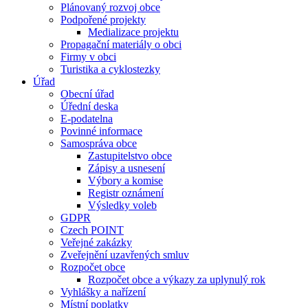
Plánovaný rozvoj obce
Podpořené projekty
Medializace projektu
Propagační materiály o obci
Firmy v obci
Turistika a cyklostezky
Úřad
Obecní úřad
Úřední deska
E-podatelna
Povinné informace
Samospráva obce
Zastupitelstvo obce
Zápisy a usnesení
Výbory a komise
Registr oznámení
Výsledky voleb
GDPR
Czech POINT
Veřejné zakázky
Zveřejnění uzavřených smluv
Rozpočet obce
Rozpočet obce a výkazy za uplynulý rok
Vyhlášky a nařízení
Místní poplatky