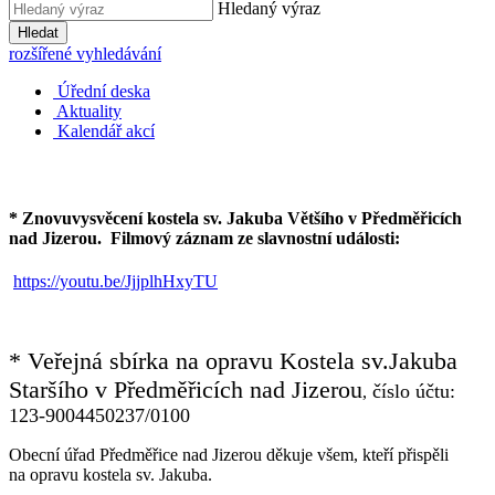
Hledaný výraz
Hledat
rozšířené vyhledávání
Úřední deska
Aktuality
Kalendář akcí
* Znovuvysvěcení kostela sv. Jakuba Většího v Předměřicích
nad Jizerou.
Filmový záznam ze slavnostní události:
https://youtu.be/JjjplhHxyTU
* Veřejná sbírka na opravu Kostela sv.Jakuba
Staršího v Předměřicích nad Jizerou
číslo účtu:
,
123-9004450237/0100
Obecní úřad Předměřice nad Jizerou děkuje všem, kteří přispěli
na opravu kostela sv. Jakuba.