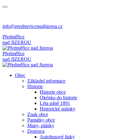
info@predmericenadjizerou.cz
Předměřice
nad
JIZEROU
Předměřice
nad
JIZEROU
Obec
Základní informace
Historie
Historie obce
Okénko do historie
Léta páně 1891
Historické snímky
Znak obce
Památky obce
Mapy, plánky
Doprava
Autobusové linky