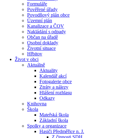
Formuláře
Pověřené úřady
Povodňový plán obce
Územní plán
Kanalizace a ČOV
Nakládání s odpady
Občan na úřadě
Osobní doklady
Životní situace
Hřbitov
Život v obci
Aktuálně
Aktuality
Kalendář akcí
Fotogalerie obce
Ztráty a nálezy
Hlášení rozhlasu
Odkazy
Knihovna
Škola
Mateřská škola
Základní škola
Spolky a organizace
Hasiči Předměřice n. J.
Z činnosti SDH