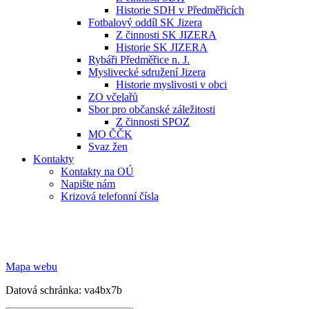
Historie SDH v Předměřicích
Fotbalový oddíl SK Jizera
Z činnosti SK JIZERA
Historie SK JIZERA
Rybáři Předměřice n. J.
Myslivecké sdružení Jizera
Historie myslivosti v obci
ZO včelařů
Sbor pro občanské záležitosti
Z činnosti SPOZ
MO ČČK
Svaz žen
Kontakty
Kontakty na OÚ
Napište nám
Krizová telefonní čísla
Mapa webu
Datová schránka: va4bx7b