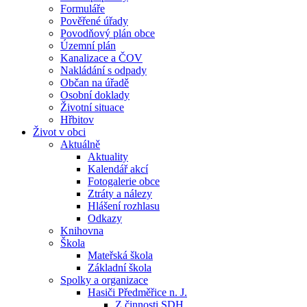
Formuláře
Pověřené úřady
Povodňový plán obce
Územní plán
Kanalizace a ČOV
Nakládání s odpady
Občan na úřadě
Osobní doklady
Životní situace
Hřbitov
Život v obci
Aktuálně
Aktuality
Kalendář akcí
Fotogalerie obce
Ztráty a nálezy
Hlášení rozhlasu
Odkazy
Knihovna
Škola
Mateřská škola
Základní škola
Spolky a organizace
Hasiči Předměřice n. J.
Z činnosti SDH