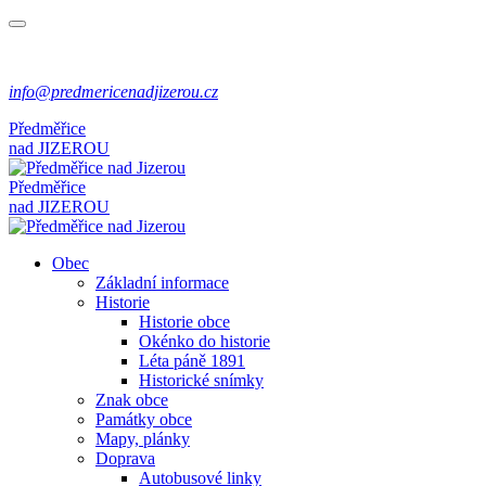
info@predmericenadjizerou.cz
Předměřice
nad
JIZEROU
Předměřice
nad
JIZEROU
Obec
Základní informace
Historie
Historie obce
Okénko do historie
Léta páně 1891
Historické snímky
Znak obce
Památky obce
Mapy, plánky
Doprava
Autobusové linky