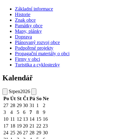
Základní informace
Historie
Znak obce
Památky obce
Mapy, plánky
Doprava
Plánovaný rozvoj obce
Podpořené projekty
Propagační materiály o obci
Firmy v obci
Turistika a cyklostezky
Kalendář
Srpen
2026
Po
Út
St
Čt
Pá
So
Ne
27
28
29
30
31
1
2
3
4
5
6
7
8
9
10
11
12
13
14
15
16
17
18
19
20
21
22
23
24
25
26
27
28
29
30