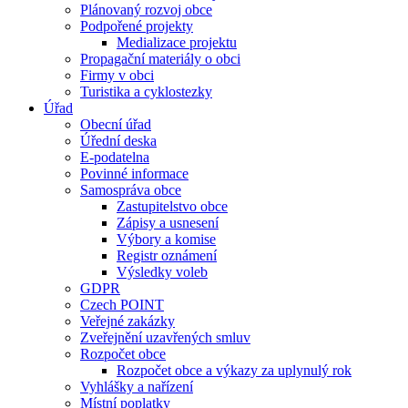
Plánovaný rozvoj obce
Podpořené projekty
Medializace projektu
Propagační materiály o obci
Firmy v obci
Turistika a cyklostezky
Úřad
Obecní úřad
Úřední deska
E-podatelna
Povinné informace
Samospráva obce
Zastupitelstvo obce
Zápisy a usnesení
Výbory a komise
Registr oznámení
Výsledky voleb
GDPR
Czech POINT
Veřejné zakázky
Zveřejnění uzavřených smluv
Rozpočet obce
Rozpočet obce a výkazy za uplynulý rok
Vyhlášky a nařízení
Místní poplatky