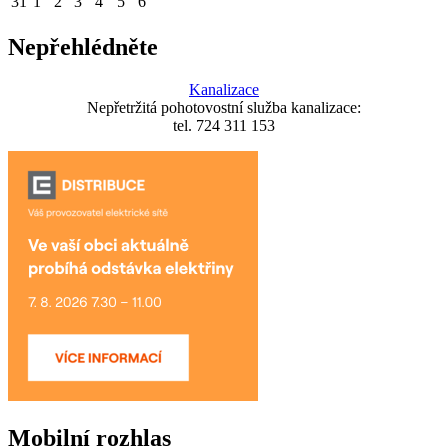
31
1
2
3
4
5
6
Nepřehlédněte
Kanalizace
Nepřetržitá pohotovostní služba kanalizace:
tel. 724 311 153
Mobilní rozhlas