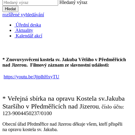
Hledaný výraz
Hledat
rozšířené vyhledávání
Úřední deska
Aktuality
Kalendář akcí
* Znovuvysvěcení kostela sv. Jakuba Většího v Předměřicích
nad Jizerou.
Filmový záznam ze slavnostní události:
https://youtu.be/JjjplhHxyTU
* Veřejná sbírka na opravu Kostela sv.Jakuba
Staršího v Předměřicích nad Jizerou
číslo účtu:
,
123-9004450237/0100
Obecní úřad Předměřice nad Jizerou děkuje všem, kteří přispěli
na opravu kostela sv. Jakuba.