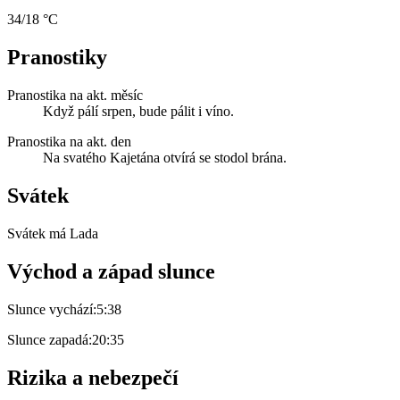
34/18 °C
Pranostiky
Pranostika na akt. měsíc
Když pálí srpen, bude pálit i víno.
Pranostika na akt. den
Na svatého Kajetána otvírá se stodol brána.
Svátek
Svátek má
Lada
Východ a západ slunce
Slunce vychází:
5:38
Slunce zapadá:
20:35
Rizika a nebezpečí