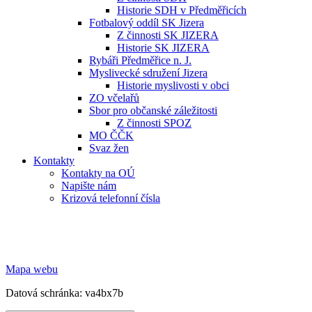
Historie SDH v Předměřicích
Fotbalový oddíl SK Jizera
Z činnosti SK JIZERA
Historie SK JIZERA
Rybáři Předměřice n. J.
Myslivecké sdružení Jizera
Historie myslivosti v obci
ZO včelařů
Sbor pro občanské záležitosti
Z činnosti SPOZ
MO ČČK
Svaz žen
Kontakty
Kontakty na OÚ
Napište nám
Krizová telefonní čísla
Mapa webu
Datová schránka: va4bx7b