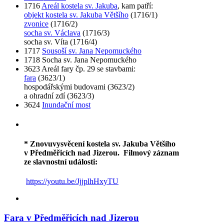
1716
Areál kostela sv. Jakuba
, kam patří:
objekt kostela sv. Jakuba Většího
(1716/1)
zvonice
(1716/2)
socha sv. Václava
(1716/3)
socha sv. Víta (1716/4)
1717
Sousoší sv. Jana Nepomuckého
1718 Socha sv. Jana Nepomuckého
3623 Areál fary čp. 29 se stavbami:
fara
(3623/1)
hospodářskými budovami (3623/2)
a ohradní zdí (3623/3)
3624
Inundační most
* Znovuvysvěcení kostela sv. Jakuba Většího
v Předměřicích nad Jizerou.
Filmový záznam
ze slavnostní události:
https://youtu.be/JjjplhHxyTU
Fara v Předměřicích nad Jizerou