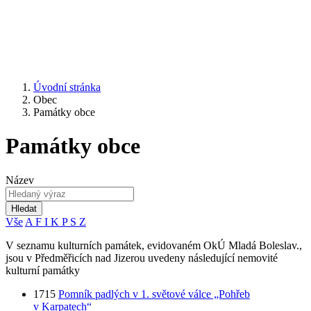
Úvodní stránka
Obec
Památky obce
Památky obce
Název
Hledat
Vše
A
F
I
K
P
S
Z
V seznamu kulturních památek, evidovaném OkÚ Mladá Boleslav.,
jsou v Předměřicích nad Jizerou uvedeny následující nemovité
kulturní památky
1715
Pomník padlých v 1. světové válce „Pohřeb
v Karpatech“