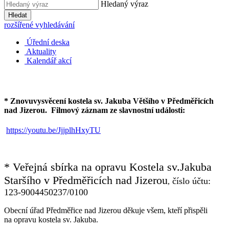
Hledaný výraz
Hledat
rozšířené vyhledávání
Úřední deska
Aktuality
Kalendář akcí
* Znovuvysvěcení kostela sv. Jakuba Většího v Předměřicích
nad Jizerou.
Filmový záznam ze slavnostní události:
https://youtu.be/JjjplhHxyTU
* Veřejná sbírka na opravu Kostela sv.Jakuba
Staršího v Předměřicích nad Jizerou
číslo účtu:
,
123-9004450237/0100
Obecní úřad Předměřice nad Jizerou děkuje všem, kteří přispěli
na opravu kostela sv. Jakuba.