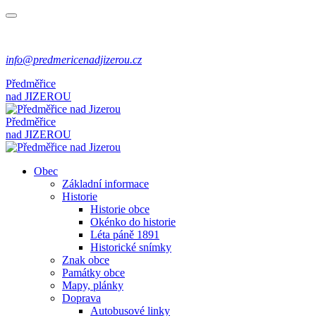
info@predmericenadjizerou.cz
Předměřice
nad
JIZEROU
Předměřice
nad
JIZEROU
Obec
Základní informace
Historie
Historie obce
Okénko do historie
Léta páně 1891
Historické snímky
Znak obce
Památky obce
Mapy, plánky
Doprava
Autobusové linky