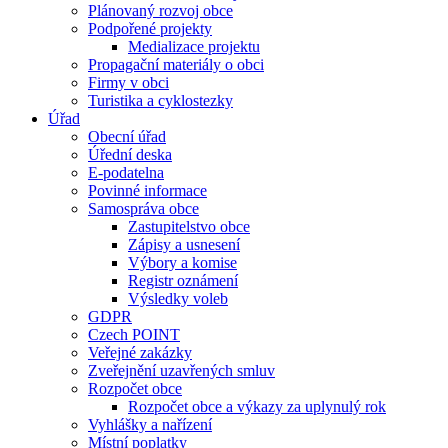
Plánovaný rozvoj obce
Podpořené projekty
Medializace projektu
Propagační materiály o obci
Firmy v obci
Turistika a cyklostezky
Úřad
Obecní úřad
Úřední deska
E-podatelna
Povinné informace
Samospráva obce
Zastupitelstvo obce
Zápisy a usnesení
Výbory a komise
Registr oznámení
Výsledky voleb
GDPR
Czech POINT
Veřejné zakázky
Zveřejnění uzavřených smluv
Rozpočet obce
Rozpočet obce a výkazy za uplynulý rok
Vyhlášky a nařízení
Místní poplatky