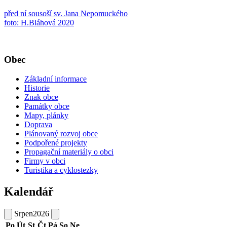
před ní sousoší sv. Jana Nepomuckého
foto: H.Bláhová 2020
Obec
Základní informace
Historie
Znak obce
Památky obce
Mapy, plánky
Doprava
Plánovaný rozvoj obce
Podpořené projekty
Propagační materiály o obci
Firmy v obci
Turistika a cyklostezky
Kalendář
Srpen
2026
Po
Út
St
Čt
Pá
So
Ne