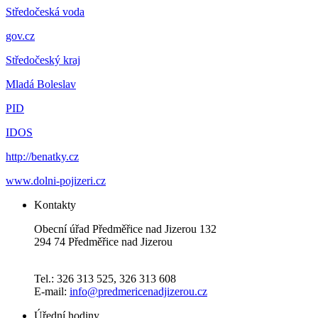
Středočeská voda
gov.cz
Středočeský kraj
Mladá Boleslav
PID
IDOS
http://benatky.cz
www.dolni-pojizeri.cz
Kontakty
Obecní úřad Předměřice nad Jizerou 132
294 74 Předměřice nad Jizerou
Tel.: 326 313 525, 326 313 608
E-mail:
info@predmericenadjizerou.cz
Úřední hodiny