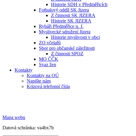
Historie SDH v Předměřicích
Fotbalový oddíl SK Jizera
Z činnosti SK JIZERA
Historie SK JIZERA
Rybáři Předměřice n. J.
Myslivecké sdružení Jizera
Historie myslivosti v obci
ZO včelařů
Sbor pro občanské záležitosti
Z činnosti SPOZ
MO ČČK
Svaz žen
Kontakty
Kontakty na OÚ
Napište nám
Krizová telefonní čísla
Mapa webu
Datová schránka: va4bx7b