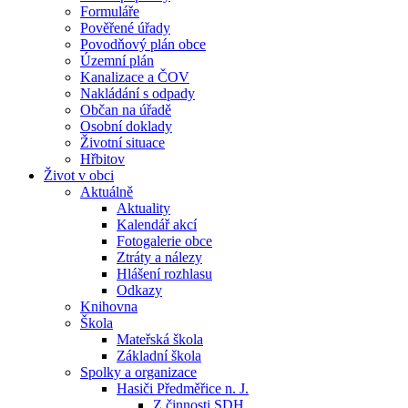
Formuláře
Pověřené úřady
Povodňový plán obce
Územní plán
Kanalizace a ČOV
Nakládání s odpady
Občan na úřadě
Osobní doklady
Životní situace
Hřbitov
Život v obci
Aktuálně
Aktuality
Kalendář akcí
Fotogalerie obce
Ztráty a nálezy
Hlášení rozhlasu
Odkazy
Knihovna
Škola
Mateřská škola
Základní škola
Spolky a organizace
Hasiči Předměřice n. J.
Z činnosti SDH