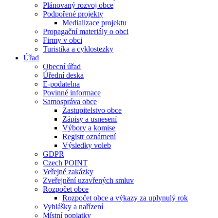
Plánovaný rozvoj obce
Podpořené projekty
Medializace projektu
Propagační materiály o obci
Firmy v obci
Turistika a cyklostezky
Úřad
Obecní úřad
Úřední deska
E-podatelna
Povinné informace
Samospráva obce
Zastupitelstvo obce
Zápisy a usnesení
Výbory a komise
Registr oznámení
Výsledky voleb
GDPR
Czech POINT
Veřejné zakázky
Zveřejnění uzavřených smluv
Rozpočet obce
Rozpočet obce a výkazy za uplynulý rok
Vyhlášky a nařízení
Místní poplatky