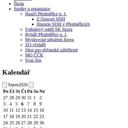
Škola
Spolky a organizace
Hasiči Předměřice n. J.
Z činnosti SDH
Historie SDH v Předměřicích
Fotbalový oddíl SK Jizera
Rybáři Předměřice n. J.
Myslivecké sdružení Jizera
ZO včelařů
Sbor pro občanské záležitosti
MO ČČK
Svaz žen
Kalendář
Srpen
2026
Po
Út
St
Čt
Pá
So
Ne
27
28
29
30
31
1
2
3
4
5
6
7
8
9
10
11
12
13
14
15
16
17
18
19
20
21
22
23
24
25
26
27
28
29
30