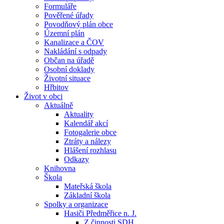
Formuláře
Pověřené úřady
Povodňový plán obce
Územní plán
Kanalizace a ČOV
Nakládání s odpady
Občan na úřadě
Osobní doklady
Životní situace
Hřbitov
Život v obci
Aktuálně
Aktuality
Kalendář akcí
Fotogalerie obce
Ztráty a nálezy
Hlášení rozhlasu
Odkazy
Knihovna
Škola
Mateřská škola
Základní škola
Spolky a organizace
Hasiči Předměřice n. J.
Z činnosti SDH