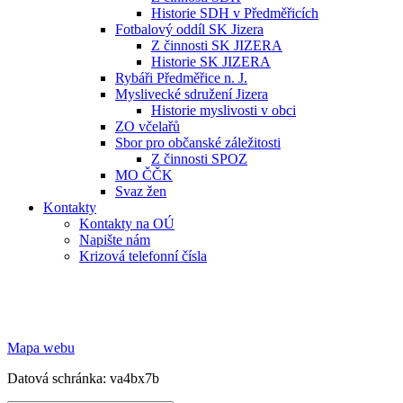
Historie SDH v Předměřicích
Fotbalový oddíl SK Jizera
Z činnosti SK JIZERA
Historie SK JIZERA
Rybáři Předměřice n. J.
Myslivecké sdružení Jizera
Historie myslivosti v obci
ZO včelařů
Sbor pro občanské záležitosti
Z činnosti SPOZ
MO ČČK
Svaz žen
Kontakty
Kontakty na OÚ
Napište nám
Krizová telefonní čísla
Mapa webu
Datová schránka: va4bx7b