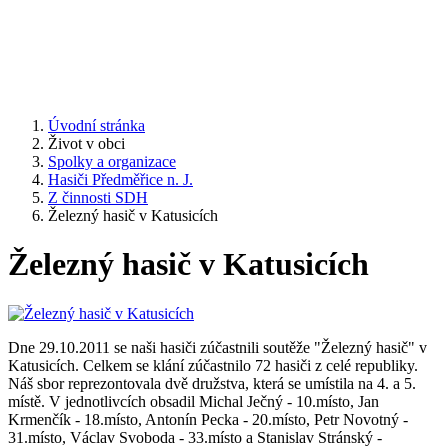
Úvodní stránka
Život v obci
Spolky a organizace
Hasiči Předměřice n. J.
Z činnosti SDH
Železný hasič v Katusicích
Železný hasič v Katusicích
Dne 29.10.2011 se naši hasiči zúčastnili soutěže "Železný hasič" v
Katusicích. Celkem se klání zúčastnilo 72 hasiči z celé republiky.
Náš sbor reprezontovala dvě družstva, která se umístila na 4. a 5.
místě. V jednotlivcích obsadil Michal Ječný - 10.místo, Jan
Krmenčík - 18.místo, Antonín Pecka - 20.místo, Petr Novotný -
31.místo, Václav Svoboda - 33.místo a Stanislav Stránský -