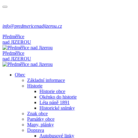
info@predmericenadjizerou.cz
Předměřice
nad
JIZEROU
Předměřice
nad
JIZEROU
Obec
Základní informace
Historie
Historie obce
Okénko do historie
Léta páně 1891
Historické snímky
Znak obce
Památky obce
Mapy, plánky
Doprava
Autobusové linky