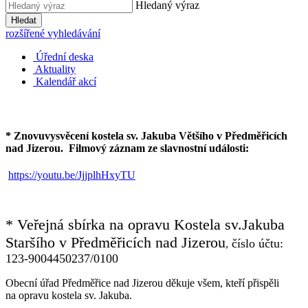
Hledaný výraz
Hledat
rozšířené vyhledávání
Úřední deska
Aktuality
Kalendář akcí
* Znovuvysvěcení kostela sv. Jakuba Většího v Předměřicích
nad Jizerou.
Filmový záznam ze slavnostní události:
https://youtu.be/JjjplhHxyTU
* Veřejná sbírka na opravu Kostela sv.Jakuba
Staršího v Předměřicích nad Jizerou
číslo účtu:
,
123-9004450237/0100
Obecní úřad Předměřice nad Jizerou děkuje všem, kteří přispěli
na opravu kostela sv. Jakuba.