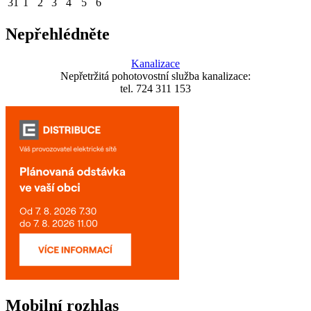
31
1
2
3
4
5
6
Nepřehlédněte
Kanalizace
Nepřetržitá pohotovostní služba kanalizace:
tel. 724 311 153
Mobilní rozhlas