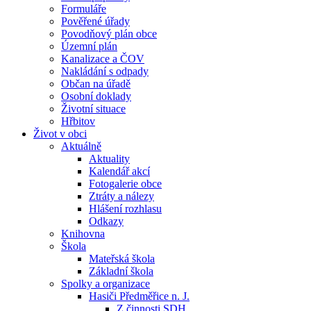
Formuláře
Pověřené úřady
Povodňový plán obce
Územní plán
Kanalizace a ČOV
Nakládání s odpady
Občan na úřadě
Osobní doklady
Životní situace
Hřbitov
Život v obci
Aktuálně
Aktuality
Kalendář akcí
Fotogalerie obce
Ztráty a nálezy
Hlášení rozhlasu
Odkazy
Knihovna
Škola
Mateřská škola
Základní škola
Spolky a organizace
Hasiči Předměřice n. J.
Z činnosti SDH