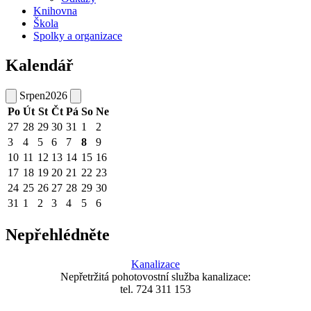
Knihovna
Škola
Spolky a organizace
Kalendář
Srpen
2026
Po
Út
St
Čt
Pá
So
Ne
27
28
29
30
31
1
2
3
4
5
6
7
8
9
10
11
12
13
14
15
16
17
18
19
20
21
22
23
24
25
26
27
28
29
30
31
1
2
3
4
5
6
Nepřehlédněte
Kanalizace
Nepřetržitá pohotovostní služba kanalizace:
tel. 724 311 153