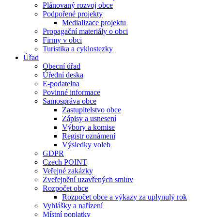
Plánovaný rozvoj obce
Podpořené projekty
Medializace projektu
Propagační materiály o obci
Firmy v obci
Turistika a cyklostezky
Úřad
Obecní úřad
Úřední deska
E-podatelna
Povinné informace
Samospráva obce
Zastupitelstvo obce
Zápisy a usnesení
Výbory a komise
Registr oznámení
Výsledky voleb
GDPR
Czech POINT
Veřejné zakázky
Zveřejnění uzavřených smluv
Rozpočet obce
Rozpočet obce a výkazy za uplynulý rok
Vyhlášky a nařízení
Místní poplatky