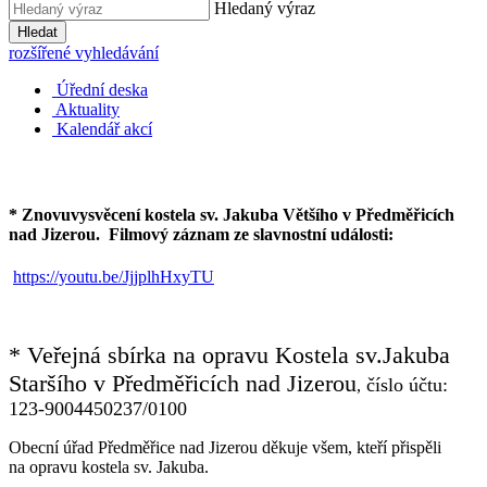
Hledaný výraz
Hledat
rozšířené vyhledávání
Úřední deska
Aktuality
Kalendář akcí
* Znovuvysvěcení kostela sv. Jakuba Většího v Předměřicích
nad Jizerou.
Filmový záznam ze slavnostní události:
https://youtu.be/JjjplhHxyTU
* Veřejná sbírka na opravu Kostela sv.Jakuba
Staršího v Předměřicích nad Jizerou
číslo účtu:
,
123-9004450237/0100
Obecní úřad Předměřice nad Jizerou děkuje všem, kteří přispěli
na opravu kostela sv. Jakuba.