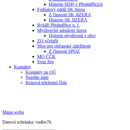
Historie SDH v Předměřicích
Fotbalový oddíl SK Jizera
Z činnosti SK JIZERA
Historie SK JIZERA
Rybáři Předměřice n. J.
Myslivecké sdružení Jizera
Historie myslivosti v obci
ZO včelařů
Sbor pro občanské záležitosti
Z činnosti SPOZ
MO ČČK
Svaz žen
Kontakty
Kontakty na OÚ
Napište nám
Krizová telefonní čísla
Mapa webu
Datová schránka: va4bx7b