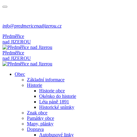
info@predmericenadjizerou.cz
Předměřice
nad
JIZEROU
Předměřice
nad
JIZEROU
Obec
Základní informace
Historie
Historie obce
Okénko do historie
Léta páně 1891
Historické snímky
Znak obce
Památky obce
Mapy, plánky
Doprava
Autobusové linky