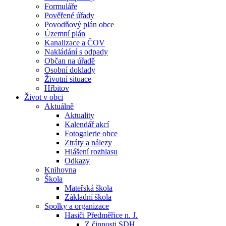
Formuláře
Pověřené úřady
Povodňový plán obce
Územní plán
Kanalizace a ČOV
Nakládání s odpady
Občan na úřadě
Osobní doklady
Životní situace
Hřbitov
Život v obci
Aktuálně
Aktuality
Kalendář akcí
Fotogalerie obce
Ztráty a nálezy
Hlášení rozhlasu
Odkazy
Knihovna
Škola
Mateřská škola
Základní škola
Spolky a organizace
Hasiči Předměřice n. J.
Z činnosti SDH