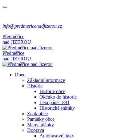
info@predmericenadjizerou.cz
Předměřice
nad
JIZEROU
Předměřice
nad
JIZEROU
Obec
Základní informace
Historie
Historie obce
Okénko do historie
Léta páně 1891
Historické snímky
Znak obce
Památky obce
Mapy, plánky
Doprava
Autobusové linky