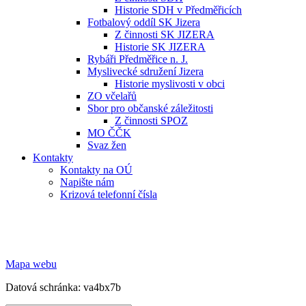
Historie SDH v Předměřicích
Fotbalový oddíl SK Jizera
Z činnosti SK JIZERA
Historie SK JIZERA
Rybáři Předměřice n. J.
Myslivecké sdružení Jizera
Historie myslivosti v obci
ZO včelařů
Sbor pro občanské záležitosti
Z činnosti SPOZ
MO ČČK
Svaz žen
Kontakty
Kontakty na OÚ
Napište nám
Krizová telefonní čísla
Mapa webu
Datová schránka: va4bx7b