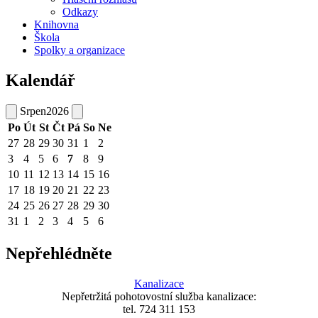
Odkazy
Knihovna
Škola
Spolky a organizace
Kalendář
Srpen
2026
Po
Út
St
Čt
Pá
So
Ne
27
28
29
30
31
1
2
3
4
5
6
7
8
9
10
11
12
13
14
15
16
17
18
19
20
21
22
23
24
25
26
27
28
29
30
31
1
2
3
4
5
6
Nepřehlédněte
Kanalizace
Nepřetržitá pohotovostní služba kanalizace:
tel. 724 311 153