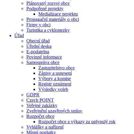
Plánovaný rozvoj obce
Podpořené projekty
Medializace projektu
Propagační materiály o obci
Firmy v obci
Turistika a cyklostezky
Úřad
Obecní úřad
Úřední deska
E-podatelna
Povinné informace
Samospráva obce
Zastupitelstvo obce
Zápisy a usnesení
Výbory a komise
Registr oznámení
Výsledky voleb
GDPR
Czech POINT
Veřejné zakázky
Zveřejnění uzavřených smluv
Rozpočet obce
Rozpočet obce a výkazy za uplynulý rok
Vyhlášky a nařízení
Místní poplatky