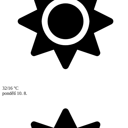
32/16 °C
pondělí
10. 8.