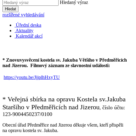
Hledaný výraz
Hledat
rozšířené vyhledávání
Úřední deska
Aktuality
Kalendář akcí
* Znovuvysvěcení kostela sv. Jakuba Většího v Předměřicích
nad Jizerou.
Filmový záznam ze slavnostní události:
https://youtu.be/JjjplhHxyTU
* Veřejná sbírka na opravu Kostela sv.Jakuba
Staršího v Předměřicích nad Jizerou
číslo účtu:
,
123-9004450237/0100
Obecní úřad Předměřice nad Jizerou děkuje všem, kteří přispěli
na opravu kostela sv. Jakuba.