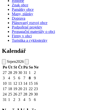
Historie
Znak obce
Památky obce
Mapy, plánky
Doprava
Plánovaný rozvoj obce
Podpořené projekty
Propagační materiály o obci
Firmy v obci
Turistika a cyklostezky
Kalendář
Srpen
2026
Po
Út
St
Čt
Pá
So
Ne
27
28
29
30
31
1
2
3
4
5
6
7
8
9
10
11
12
13
14
15
16
17
18
19
20
21
22
23
24
25
26
27
28
29
30
31
1
2
3
4
5
6