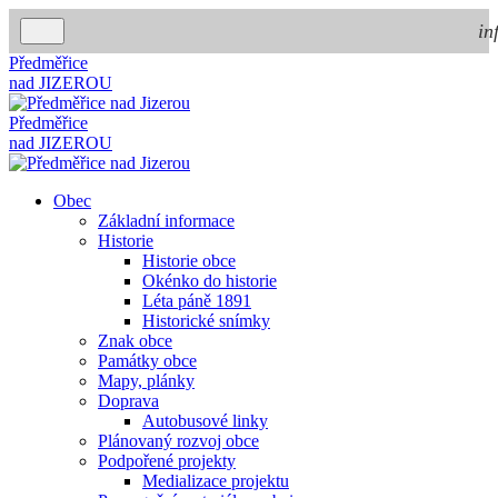
in
Předměřice
nad
JIZEROU
Předměřice
nad
JIZEROU
Obec
Základní informace
Historie
Historie obce
Okénko do historie
Léta páně 1891
Historické snímky
Znak obce
Památky obce
Mapy, plánky
Doprava
Autobusové linky
Plánovaný rozvoj obce
Podpořené projekty
Medializace projektu