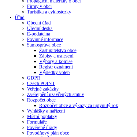
Propagační materiály o obci
Firmy v obci
Turistika a cyklostezky
Úřad
Obecní úřad
Úřední deska
E-podatelna
Povinné informace
Samospráva obce
Zastupitelstvo obce
Zápisy a usnesení
Výbory a komise
Registr oznámení
Výsledky voleb
GDPR
Czech POINT
Veřejné zakázky
Zveřejnění uzavřených smluv
Rozpočet obce
Rozpočet obce a výkazy za uplynulý rok
Vyhlášky a nařízení
Místní poplatky
Formuláře
Pověřené úřady
Povodňový plán obce