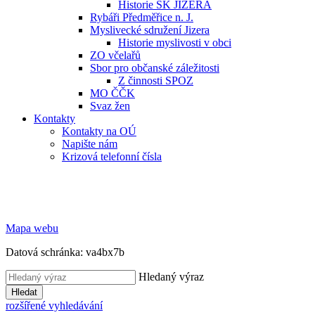
Historie SK JIZERA
Rybáři Předměřice n. J.
Myslivecké sdružení Jizera
Historie myslivosti v obci
ZO včelařů
Sbor pro občanské záležitosti
Z činnosti SPOZ
MO ČČK
Svaz žen
Kontakty
Kontakty na OÚ
Napište nám
Krizová telefonní čísla
Mapa webu
Datová schránka: va4bx7b
Hledaný výraz
Hledat
rozšířené vyhledávání