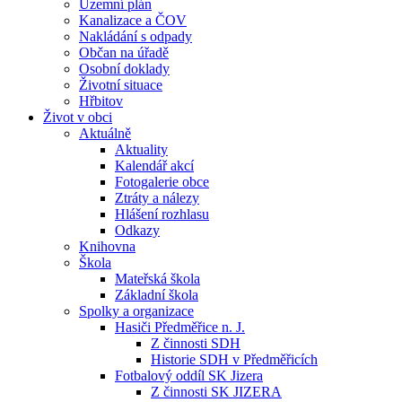
Územní plán
Kanalizace a ČOV
Nakládání s odpady
Občan na úřadě
Osobní doklady
Životní situace
Hřbitov
Život v obci
Aktuálně
Aktuality
Kalendář akcí
Fotogalerie obce
Ztráty a nálezy
Hlášení rozhlasu
Odkazy
Knihovna
Škola
Mateřská škola
Základní škola
Spolky a organizace
Hasiči Předměřice n. J.
Z činnosti SDH
Historie SDH v Předměřicích
Fotbalový oddíl SK Jizera
Z činnosti SK JIZERA